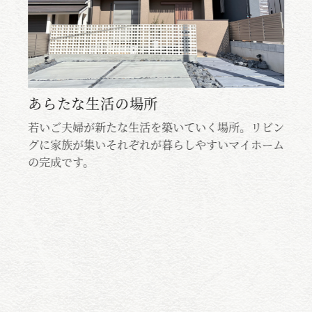
ち
あらたな生活の場所
若いご夫婦が新たな生活を築いていく場所。リビン
若
イ
グに家族が集いそれぞれが暮らしやすいマイホーム
グ
が
の完成です。
の
配
しっ