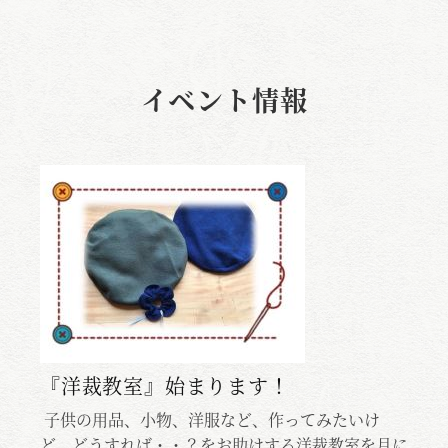
イベント情報
・・
／
『洋裁教室』始まります！
『
ら
(
子供の用品、小物、洋服など、作ってみたいけ
ぱ
ど、どうすれば・・？をお助けする洋裁教室を月に