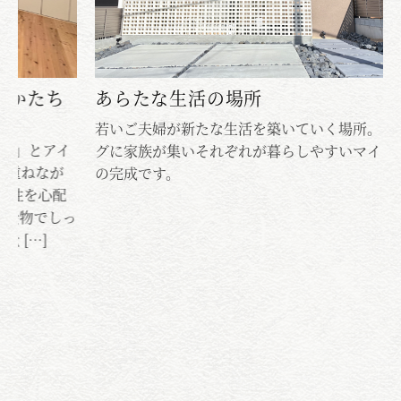
ち
あらたな生活の場所
若いご夫婦が新たな生活を築いていく場所。リビン
若
イ
グに家族が集いそれぞれが暮らしやすいマイホーム
グ
が
の完成です。
の
配
しっ