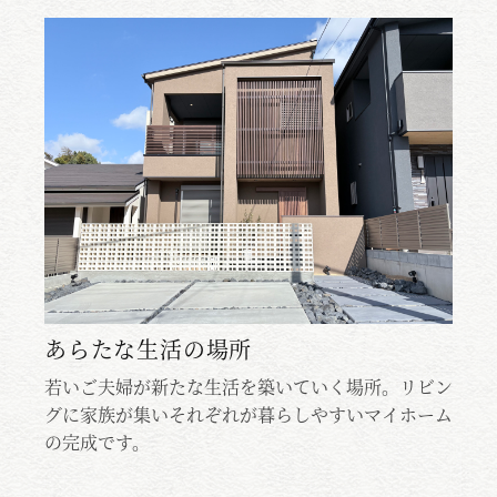
ち
あらたな生活の場所
若いご夫婦が新たな生活を築いていく場所。リビン
若
イ
グに家族が集いそれぞれが暮らしやすいマイホーム
グ
が
の完成です。
の
配
しっ