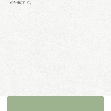
が
の完成です。
の
配
しっ