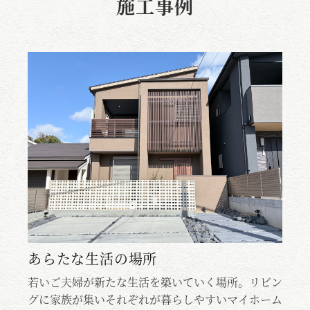
施工事例
ち
あらたな生活の場所
若いご夫婦が新たな生活を築いていく場所。リビン
若
イ
グに家族が集いそれぞれが暮らしやすいマイホーム
グ