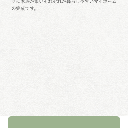
イ
グに家族が集いそれぞれが暮らしやすいマイホーム
グ
が
の完成です。
の
配
しっ