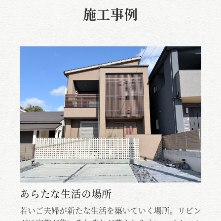
施工事例
ち
あらたな生活の場所
若いご夫婦が新たな生活を築いていく場所。リビン
若