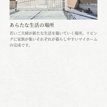
生活の場所
未来と暮らす
が新たな生活を築いていく場所。リビン
若いご夫婦が新たな
集いそれぞれが暮らしやすいマイホーム
グに家族が集いそれ
。
の完成です。