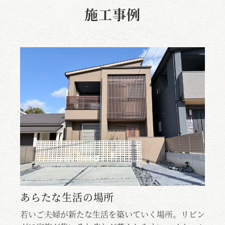
施工事例
ち
あらたな生活の場所
若いご夫婦が新たな生活を築いていく場所。リビン
若