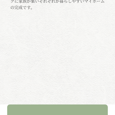
イ
グに家族が集いそれぞれが暮らしやすいマイホーム
グ
が
の完成です。
の
配
しっ